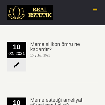
Skip
to
content
Meme silikon ömrü ne
10
kadardır?
02, 2021
10 Şubat 2021
Meme estetiği ameliyatı
10