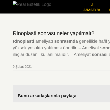
Skip
to
ANASAYFA
content
Rinoplasti sonrası neler yapılmalı?
Rinoplasti
ameliyatı
sonrasında
genellikle hafif 
yüksek yastıkta yatılması önerilir. – Ameliyat
sonr
ilaçlar düzenli kullanılmalıdır. – Ameliyat
sonrası
a
9 Şubat 2021
Bunu arkadaşlarınla paylaş: