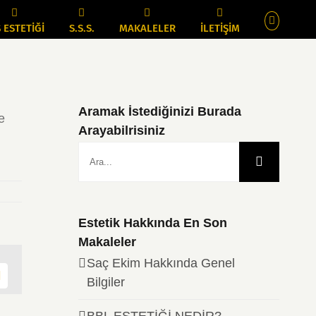
 ESTETİĞİ
S.S.S.
MAKALELER
İLETİŞİM
Aramak İstediğinizi Burada
e
Arayabilrisiniz
Ara:
Estetik Hakkında En Son
Makaleler
Saç Ekim Hakkında Genel
dIn
Pinterest
Bilgiler