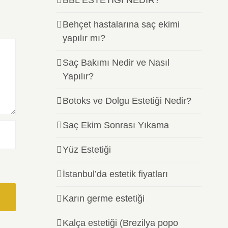
BBL ESTETİĞİ NEDİR?
Behçet hastalarına saç ekimi
yapılır mı?
Saç Bakımı Nedir ve Nasıl
Yapılır?
Botoks ve Dolgu Estetiği Nedir?
Saç Ekim Sonrası Yıkama
Yüz Estetiği
İstanbul’da estetik fiyatları
Karın germe estetiği
Kalça estetiği (Brezilya popo