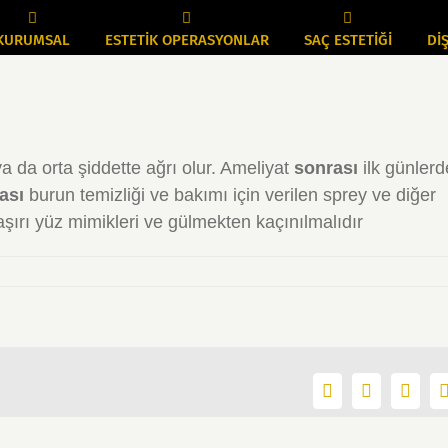
KURUMSAL
ESTETİK OPERASYONLAR
SAÇ ESTETİĞİ
DİŞ
ya da orta şiddette ağrı olur. Ameliyat
sonrası
ilk günlerd
ası
burun temizliği ve bakımı için verilen sprey ve diğer
şırı yüz mimikleri ve gülmekten kaçınılmalıdır
Facebook
X
Linke