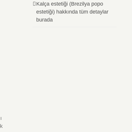
Kalça estetiği (Brezilya popo
estetiği) hakkında tüm detaylar
burada
ı
ek