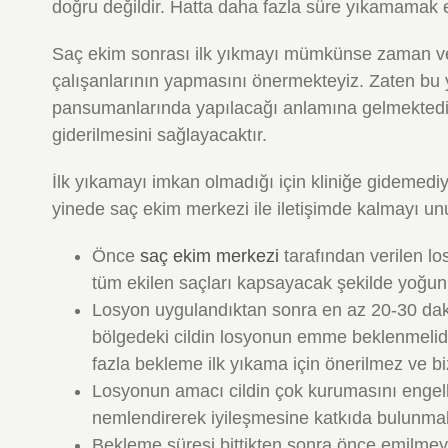
doğru değildir. Hatta daha fazla süre yıkamamak en
Saç ekim sonrası ilk yıkmayı mümkünse zaman ve
çalışanlarının yapmasını önermekteyiz. Zaten bu 
pansumanlarında yapılacağı anlamına gelmektedir. 
giderilmesini sağlayacaktır.
İlk yıkamayı imkan olmadığı için kliniğe gidemed
yinede saç ekim merkezi ile iletişimde kalmayı u
Önce
saç ekim merkezi
tarafından verilen 
tüm ekilen saçları kapsayacak şekilde yoğu
Losyon uygulandıktan sonra en az 20-30 dak
bölgedeki cildin losyonun emme beklenmelidi
fazla bekleme ilk yıkama için önerilmez ve b
Losyonun amacı cildin çok kurumasını engell
nemlendirerek iyileşmesine katkıda bulunmak
Bekleme süresi bittikten sonra önce emilmeyen