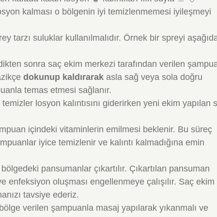
losyon kalması o bölgenin iyi temizlenmemesi iyileşmeyi
y tarzı suluklar kullanılmalıdır. Örnek bir spreyi aşağıd
ndikten sonra saç ekim merkezi tarafından verilen şampu
azikçe
dokunup kaldırarak
asla sağ veya sola doğru
uanla temas etmesi sağlanır.
temizler losyon kalıntısını giderirken yeni ekim yapılan 
mpuan içindeki vitaminlerin emilmesi beklenir. Bu süreç
ampuanlar iyice temizlenir ve kalıntı kalmadığına emin
r bölgedeki pansumanlar çıkartılır. Çıkartılan pansuman
ve enfeksiyon oluşması engellenmeye çalışılır. Saç ekim
anızı tavsiye ederiz.
bölge verilen şampuanla masaj yapılarak yıkanmalı ve