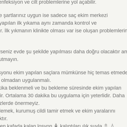
feksiyon ve cilt problemlerine yol açabilir.
 şartlarınız uygun ise sadece saç ekim merkezi
yapılan ilk yıkama aynı zamanda kontrol ve
İlk yıkmanın klinikte olması var ise oluşan problemleri
iyseniz evde şu şekilde yapılması daha doğru olacaktır a
nutmayın.
losyonu ekim yapılan saçlara mümkünse hiç temas etmed
n olmadan uygulanmalı.
ika beklenmeli ve bu bekleme süresinde ekim yapılan
r. Ortalama 30 dakika bu uygulama için yeterlidir. Daha
izlerde önermeyiz.
emek, kurumuş cildi tamir etmek ve ekim yaralarını
tır.
 kafada kalan losyon 🧴 kalıntıları ılık suyla 🚿 💧