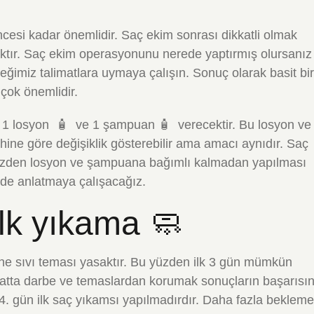
esi kadar önemlidir. Saç ekim sonrası dikkatli olmak
ktır. Saç ekim operasyonunu nerede yaptırmış olursanız
ğimiz talimatlara uymaya çalışın. Sonuç olarak basit bir
 çok önemlidir.
e 1 losyon 🧴 ve 1 şampuan 🧴 verecektir. Bu losyon ve
ine göre değişiklik gösterebilir ama amacı aynıdır. Saç
yüzden losyon ve şampuana bağımlı kalmadan yapılması
lde anlatmaya çalışacağız.
lk yıkama 🧼
ine sıvı teması yasaktır. Bu yüzden ilk 3 gün mümkün
atta darbe ve temaslardan korumak sonuçların başarısın
 4. gün ilk saç yıkamsı yapılmadırdır. Daha fazla beklem