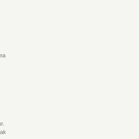
rma
r.
rak